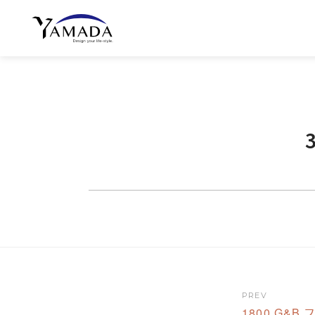
PREV
1800 G&