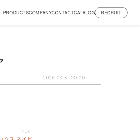
RECRUIT
PRODUCTS
COMPANY
CONTACT
CATALOG
ア
2026-03-31 00:00
NEXT
ボックス ネイビ