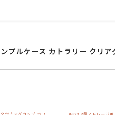
 シンプルケース カトラリー クリ
B フタ付きマグカップ ホワ
8673 2段ストレージ