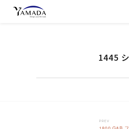
1445
PREV
1800 G&