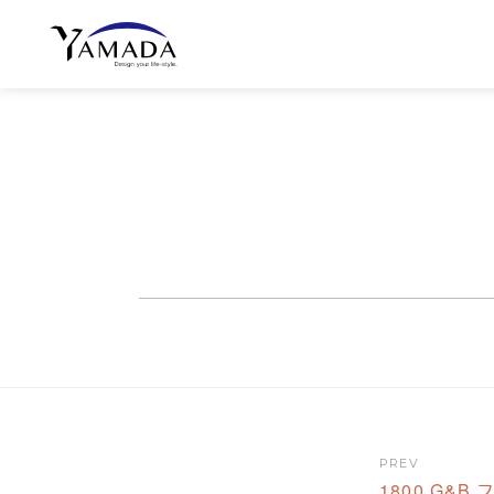
PREV
1800 G&