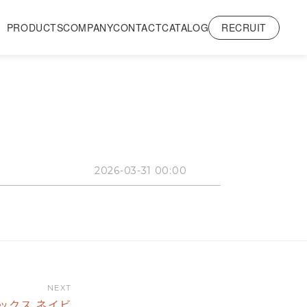
RECRUIT
PRODUCTS
COMPANY
CONTACT
CATALOG
2026-03-31 00:00
NEXT
ボックス ネイビ