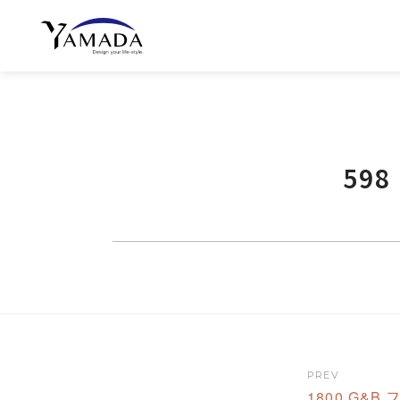
59
PREV
1800 G&