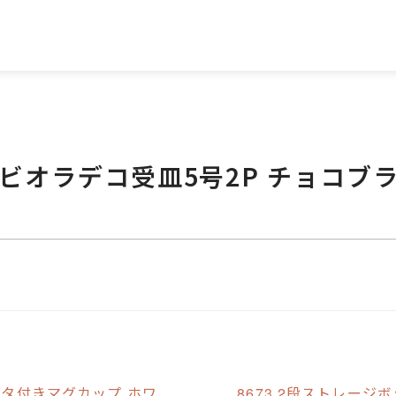
8 ビオラデコ受皿5号2P チョコブ
B フタ付きマグカップ ホワ
8673 2段ストレージ