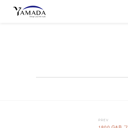
PREV
1800 G&