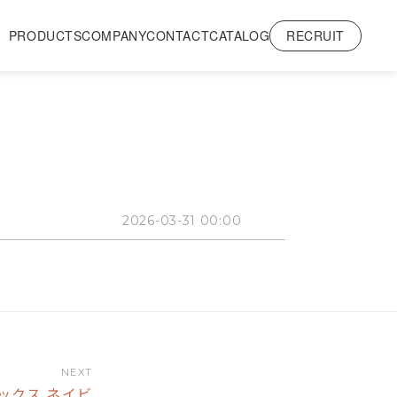
RECRUIT
PRODUCTS
COMPANY
CONTACT
CATALOG
2026-03-31 00:00
NEXT
ボックス ネイビ