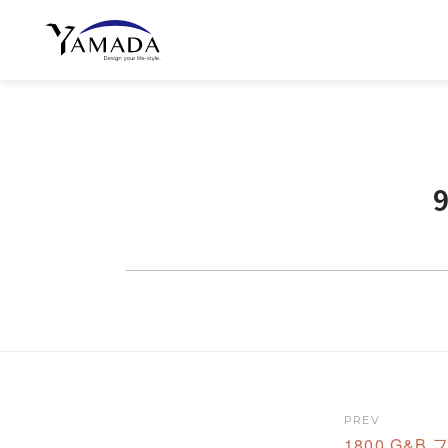
PREV
1800 G&