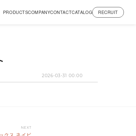
RECRUIT
PRODUCTS
COMPANY
CONTACT
CATALOG
ト
2026-03-31 00:00
NEXT
ボックス ネイビ